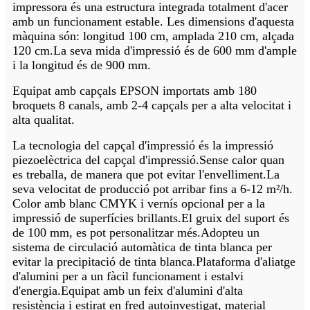
impressora és una estructura integrada totalment d'acer
amb un funcionament estable. Les dimensions d'aquesta
màquina són: longitud 100 cm, amplada 210 cm, alçada
120 cm.La seva mida d'impressió és de 600 mm d'ample
i la longitud és de 900 mm.
Equipat amb capçals EPSON importats amb 180
broquets 8 canals, amb 2-4 capçals per a alta velocitat i
alta qualitat.
La tecnologia del capçal d'impressió és la impressió
piezoelèctrica del capçal d'impressió.Sense calor quan
es treballa, de manera que pot evitar l'envelliment.La
seva velocitat de producció pot arribar fins a 6-12 m²/h.
Color amb blanc CMYK i vernís opcional per a la
impressió de superfícies brillants.El gruix del suport és
de 100 mm, es pot personalitzar més.Adopteu un
sistema de circulació automàtica de tinta blanca per
evitar la precipitació de tinta blanca.Plataforma d'aliatge
d'alumini per a un fàcil funcionament i estalvi
d'energia.Equipat amb un feix d'alumini d'alta
resistència i estirat en fred autoinvestigat, material