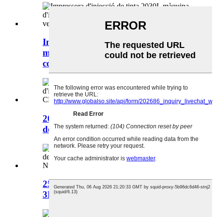
Impressora d'injecció de tinta 2030L
màquina d'impressió de caixes
corrugades...
2030H CMYK 4 colors PVC injecció
de tinta industrial UV fla...
2513H Ntek La més nova impressora
3D Glass Photo UV Pri...