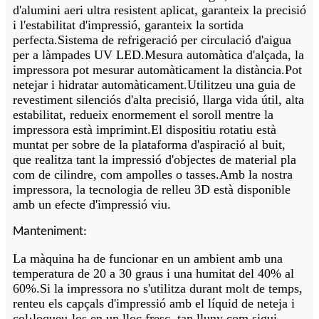
d'alumini aeri ultra resistent aplicat, garanteix la precisió
i l'estabilitat d'impressió, garanteix la sortida
perfecta.Sistema de refrigeració per circulació d'aigua
per a làmpades UV LED.Mesura automàtica d'alçada, la
impressora pot mesurar automàticament la distància.Pot
netejar i hidratar automàticament.Utilitzeu una guia de
revestiment silenciós d'alta precisió, llarga vida útil, alta
estabilitat, redueix enormement el soroll mentre la
impressora està imprimint.El dispositiu rotatiu està
muntat per sobre de la plataforma d'aspiració al buit,
que realitza tant la impressió d'objectes de material pla
com de cilindre, com ampolles o tasses.Amb la nostra
impressora, la tecnologia de relleu 3D està disponible
amb un efecte d'impressió viu.
Manteniment:
La màquina ha de funcionar en un ambient amb una
temperatura de 20 a 30 graus i una humitat del 40% al
60%.Si la impressora no s'utilitza durant molt de temps,
renteu els capçals d'impressió amb el líquid de neteja i
col·loqueu-los en un lloc fresc, tan lluny com sigui